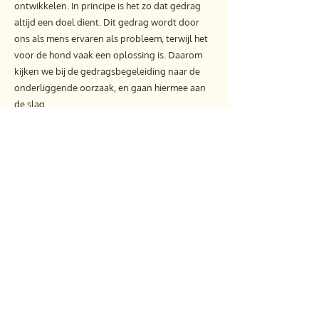
ontwikkelen. In principe is het zo dat gedrag
altijd een doel dient. Dit gedrag wordt door
ons als mens ervaren als probleem, terwijl het
voor de hond vaak een oplossing is. Daarom
kijken we bij de gedragsbegeleiding naar de
onderliggende oorzaak, en gaan hiermee aan
de slag.
Ontdek meer over de 'gedragsbegeleiding'
Menu
Home
Snuffeltuin
Wie zijn wij
Prijslijst